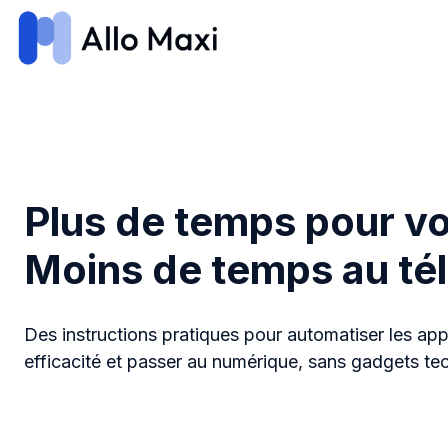
H
o
m
e
p
Plus de temps pour vot
a
g
Moins de temps au té
e
Des instructions pratiques pour automatiser les app
efficacité et passer au numérique, sans gadgets te