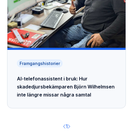
Framgangshistorier
AI-telefonassistent i bruk: Hur
skadedjursbekämparen Björn Wilhelmsen
inte längre missar några samtal
Previous page
Next page
1