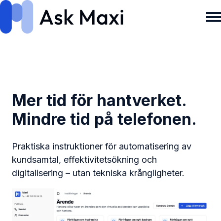
H
o
m
e
p
Mer tid för hantverket.
a
Mindre tid på telefonen.
g
e
Praktiska instruktioner för automatisering av
kundsamtal, effektivitetsökning och
digitalisering – utan tekniska krångligheter.