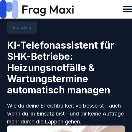
H
Branchen
o
m
KI-Telefonassistent für
e
SHK-Betriebe:
p
a
Heizungsnotfälle &
g
Wartungstermine
e
automatisch managen
Wie du deine Erreichbarkeit verbesserst - auch
wenn du im Einsatz bist - und dir keine Aufträge
mehr durch die Lappen gehen.